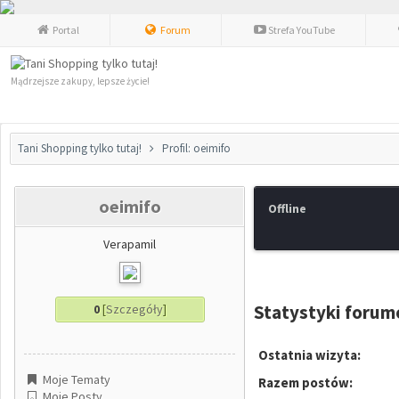
Portal
Forum
Strefa YouTube
Mądrzejsze zakupy, lepsze życie!
Tani Shopping tylko tutaj!
Profil: oeimifo
oeimifo
Offline
Verapamil
Statystyki foru
0
[
Szczegóły
]
Ostatnia wizyta:
Moje Tematy
Razem postów:
Moje Posty