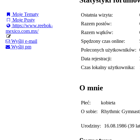
Moje Tematy
Ostatnia wizyta:
Moje Posty
Razem postów:
https://www.reebok-
mexico.com.mx/
Razem wątków:
Spędzony czas online:
Wyślij e-mail
Wyślij pm
Poleconych użytkowników:
Data rejestracji:
Czas lokalny użytkownika:
O mnie
Płeć:
kobieta
O sobie:
Rhythmic Gymnast
Urodziny:
16.08.1986 (39 lat