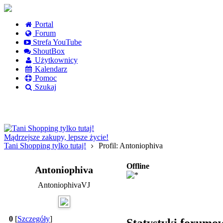
Portal
Forum
Strefa YouTube
ShoutBox
Użytkownicy
Kalendarz
Pomoc
Szukaj
Logowanie
Logowanie Facebook
Rejestracja
Mądrzejsze zakupy, lepsze życie!
Tani Shopping tylko tutaj!
Profil: Antoniophiva
Offline
Antoniophiva
AntoniophivaVJ
0
[
Szczegóły
]
Statystyki forumo