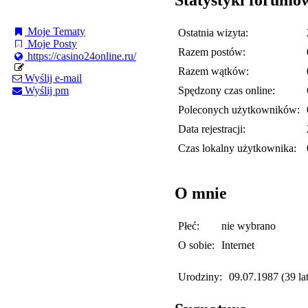
Moje Tematy
Ostatnia wizyta:
Moje Posty
Razem postów:
https://casino24online.ru/
Razem wątków:
Wyślij e-mail
Spędzony czas online:
Wyślij pm
Poleconych użytkowników:
Data rejestracji:
Czas lokalny użytkownika:
O mnie
Płeć:
nie wybrano
O sobie:
Internet
Urodziny:
09.07.1987 (39 lat