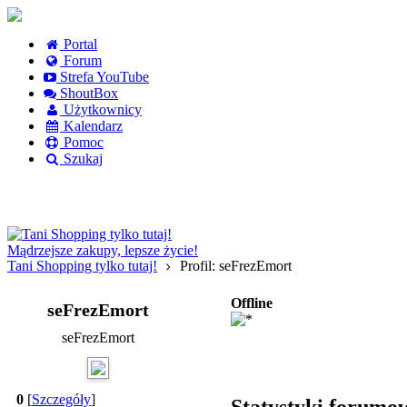
Portal
Forum
Strefa YouTube
ShoutBox
Użytkownicy
Kalendarz
Pomoc
Szukaj
Logowanie
Logowanie Facebook
Rejestracja
Mądrzejsze zakupy, lepsze życie!
Tani Shopping tylko tutaj!
Profil: seFrezEmort
Offline
seFrezEmort
seFrezEmort
0
[
Szczegóły
]
Statystyki forumo