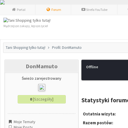
Portal
Forum
Strefa YouTube
Mądrzejsze zakupy, lepsze życie!
Tani Shopping tylko tutaj!
Profil: DonMamuto
DonMamuto
Offline
Świeżo zarejestrowany
Statystyki foru
0
[
Szczegóły
]
Ostatnia wizyta:
Moje Tematy
Razem postów:
Moje Posty