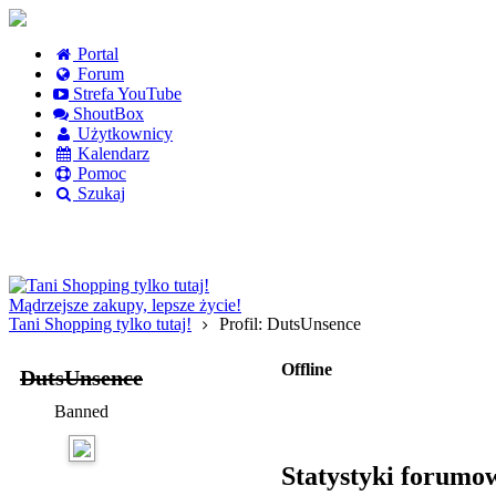
Portal
Forum
Strefa YouTube
ShoutBox
Użytkownicy
Kalendarz
Pomoc
Szukaj
Logowanie
Logowanie Facebook
Rejestracja
Mądrzejsze zakupy, lepsze życie!
Tani Shopping tylko tutaj!
Profil: DutsUnsence
Offline
DutsUnsence
Banned
Statystyki forumo