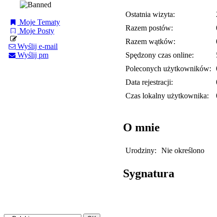
Ostatnia wizyta:
Moje Tematy
Razem postów:
Moje Posty
Razem wątków:
Wyślij e-mail
Spędzony czas online:
Wyślij pm
Poleconych użytkowników:
Data rejestracji:
Czas lokalny użytkownika:
O mnie
Urodziny:
Nie określono
Sygnatura