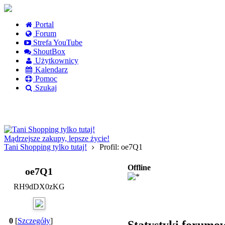
Portal
Forum
Strefa YouTube
ShoutBox
Użytkownicy
Kalendarz
Pomoc
Szukaj
Logowanie
Logowanie Facebook
Rejestracja
Mądrzejsze zakupy, lepsze życie!
Tani Shopping tylko tutaj!
Profil: oe7Q1
Offline
oe7Q1
RH9dDX0zKG
0
[
Szczegóły
]
Statystyki forumo