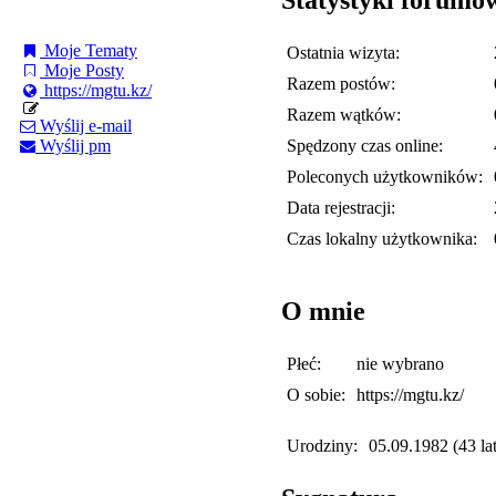
Moje Tematy
Ostatnia wizyta:
Moje Posty
Razem postów:
https://mgtu.kz/
Razem wątków:
Wyślij e-mail
Spędzony czas online:
Wyślij pm
Poleconych użytkowników:
Data rejestracji:
Czas lokalny użytkownika:
O mnie
Płeć:
nie wybrano
O sobie:
https://mgtu.kz/
Urodziny:
05.09.1982 (43 lat