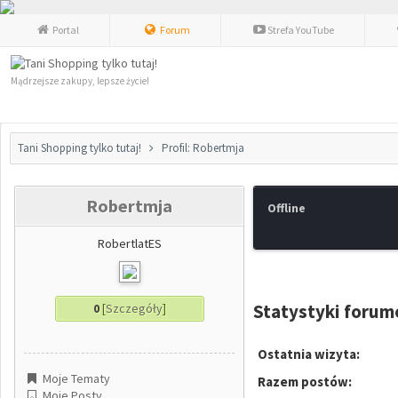
Portal
Forum
Strefa YouTube
Mądrzejsze zakupy, lepsze życie!
Tani Shopping tylko tutaj!
Profil: Robertmja
Robertmja
Offline
RobertlatES
Statystyki foru
0
[
Szczegóły
]
Ostatnia wizyta:
Moje Tematy
Razem postów:
Moje Posty