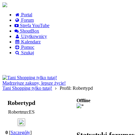
Portal
Forum
Strefa YouTube
ShoutBox
Użytkownicy
Kalendarz
Pomoc
Szukaj
Logowanie
Logowanie Facebook
Rejestracja
Mądrzejsze zakupy, lepsze życie!
Tani Shopping tylko tutaj!
Profil: Robertypd
Offline
Robertypd
RobertmzcES
0
[
Szczegóły
]
Statystyki forumo