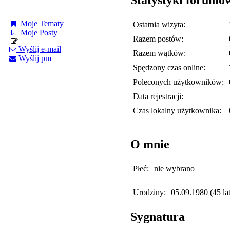
Moje Tematy
Ostatnia wizyta:
Moje Posty
Razem postów:
Wyślij e-mail
Razem wątków:
Wyślij pm
Spędzony czas online:
Poleconych użytkowników:
Data rejestracji:
Czas lokalny użytkownika:
O mnie
Płeć:
nie wybrano
Urodziny:
05.09.1980 (45 lat
Sygnatura