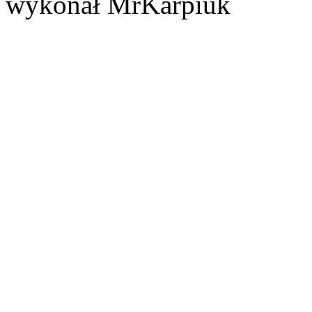
wykonał MrKarpiuk