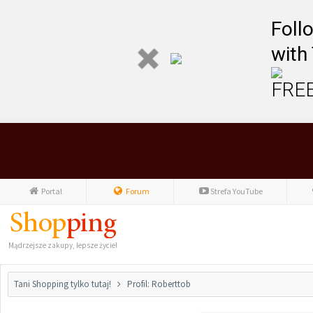
Foll
with
FREE
Portal
Forum
Strefa YouTube
Mądrzejsze zakupy, lepsze życie!
Tani Shopping tylko tutaj!
Profil: Roberttob