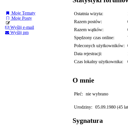
Moje Tematy
Ostatnia wizyta:
Moje Posty
Razem postów:
Wyślij e-mail
Razem wątków:
Wyślij pm
Spędzony czas online:
Poleconych użytkowników:
Data rejestracji:
Czas lokalny użytkownika:
O mnie
Płeć:
nie wybrano
Urodziny:
05.09.1980 (45 lat
Sygnatura