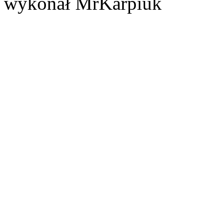
wykonał MrKarpiuk