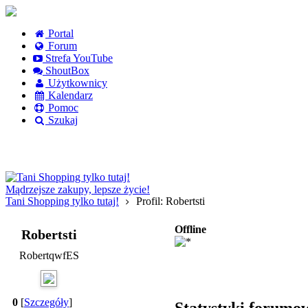
Portal
Forum
Strefa YouTube
ShoutBox
Użytkownicy
Kalendarz
Pomoc
Szukaj
Logowanie
Logowanie Facebook
Rejestracja
Mądrzejsze zakupy, lepsze życie!
Tani Shopping tylko tutaj!
Profil: Robertsti
Offline
Robertsti
RobertqwfES
0
[
Szczegóły
]
Statystyki forumo