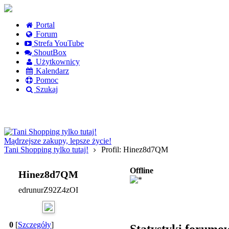
Portal
Forum
Strefa YouTube
ShoutBox
Użytkownicy
Kalendarz
Pomoc
Szukaj
Logowanie
Logowanie Facebook
Rejestracja
Mądrzejsze zakupy, lepsze życie!
Tani Shopping tylko tutaj!
Profil: Hinez8d7QM
Offline
Hinez8d7QM
edrunurZ92Z4zOI
0
[
Szczegóły
]
Statystyki forumo