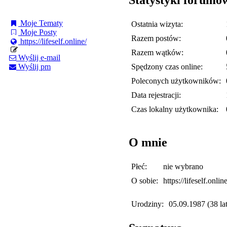
Moje Tematy
Ostatnia wizyta:
Moje Posty
Razem postów:
https://lifeself.online/
Razem wątków:
Wyślij e-mail
Spędzony czas online:
Wyślij pm
Poleconych użytkowników:
Data rejestracji:
Czas lokalny użytkownika:
O mnie
Płeć:
nie wybrano
O sobie:
https://lifeself.online
Urodziny:
05.09.1987 (38 lat