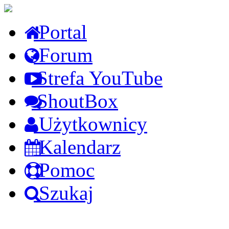
Portal
Forum
Strefa YouTube
ShoutBox
Użytkownicy
Kalendarz
Pomoc
Szukaj