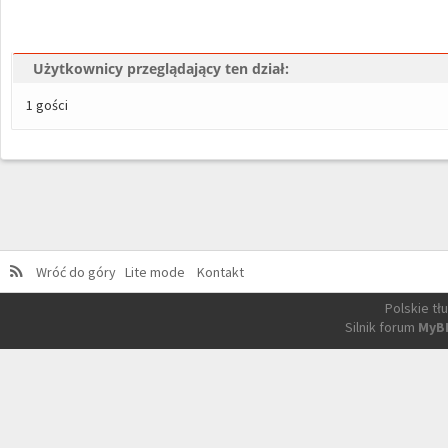
Użytkownicy przeglądający ten dział:
1 gości
Wróć do góry
Lite mode
Kontakt
Polskie t
Silnik forum
MyB