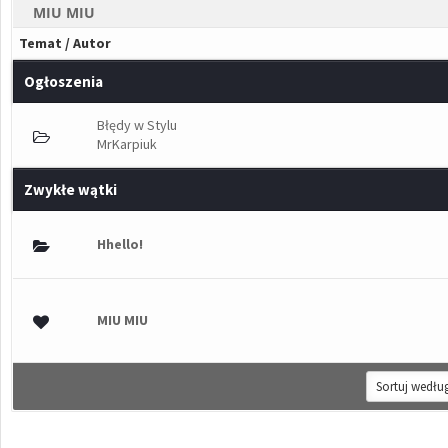
MIU MIU
Temat
/
Autor
Ogłoszenia
Błędy w Stylu
MrKarpiuk
Zwykłe wątki
łosów - średnia ocena: 0 na 5 gwiazdek
Hhello!
1
2
3
4
5
łosów - średnia ocena: 0 na 5 gwiazdek
MIU MIU
1
2
3
4
5