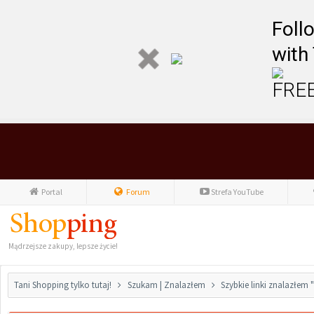
Foll
with
FREE
Portal
Forum
Strefa YouTube
Mądrzejsze zakupy, lepsze życie!
Tani Shopping tylko tutaj!
Szukam | Znalazłem
Szybkie linki znalazłem