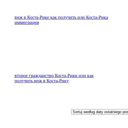
внж в Коста-Рике как получить или Коста-Рика
иммиграция
второе гражданство Коста-Рики или как
получить внж в Коста-Рику