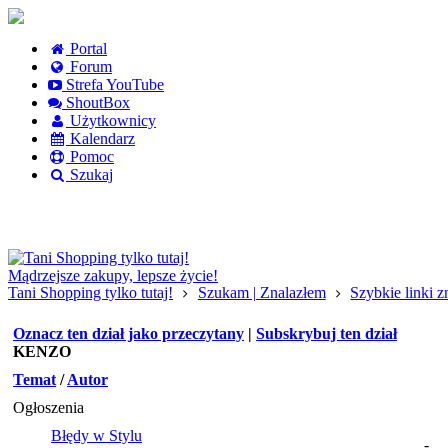
Portal
Forum
Strefa YouTube
ShoutBox
Użytkownicy
Kalendarz
Pomoc
Szukaj
Logowanie
Logowanie Facebook
Rejestracja
Mądrzejsze zakupy, lepsze życie!
Tani Shopping tylko tutaj!
Szukam | Znalazłem
Szybkie linki 
Oznacz ten dział jako przeczytany
|
Subskrybuj ten dział
KENZO
Temat
/
Autor
Ogłoszenia
Błędy w Stylu
-