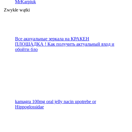
MrKarpiuk
Zwykłe wątki
Все акиуальные зеркала на КРАКЕН
ПЛОЩАДКА ! Как получить актуальный вход и
обойти бло
kamagra 100mg oral jelly nacin upotrebe or
Hippoglossidae