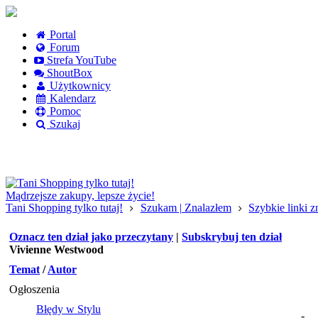
Portal
Forum
Strefa YouTube
ShoutBox
Użytkownicy
Kalendarz
Pomoc
Szukaj
Logowanie
Logowanie Facebook
Rejestracja
Mądrzejsze zakupy, lepsze życie!
Tani Shopping tylko tutaj!
Szukam | Znalazłem
Szybkie linki 
Oznacz ten dział jako przeczytany
|
Subskrybuj ten dział
Vivienne Westwood
Temat
/
Autor
Ogłoszenia
Błędy w Stylu
-