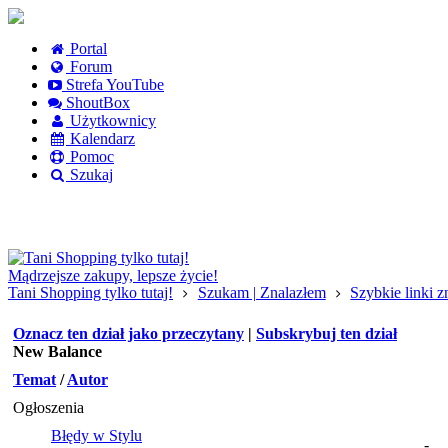
Portal
Forum
Strefa YouTube
ShoutBox
Użytkownicy
Kalendarz
Pomoc
Szukaj
Logowanie
Logowanie Facebook
Rejestracja
Mądrzejsze zakupy, lepsze życie!
Tani Shopping tylko tutaj!
Szukam | Znalazłem
Szybkie linki 
Oznacz ten dział jako przeczytany
|
Subskrybuj ten dział
New Balance
Temat
/
Autor
Ogłoszenia
Błędy w Stylu
-