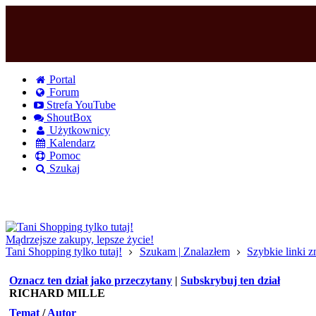
Portal
Forum
Strefa YouTube
ShoutBox
Użytkownicy
Kalendarz
Pomoc
Szukaj
Logowanie
Logowanie Facebook
Rejestracja
Mądrzejsze zakupy, lepsze życie!
Tani Shopping tylko tutaj!
Szukam | Znalazłem
Szybkie linki 
Oznacz ten dział jako przeczytany
|
Subskrybuj ten dział
RICHARD MILLE
Temat
/
Autor