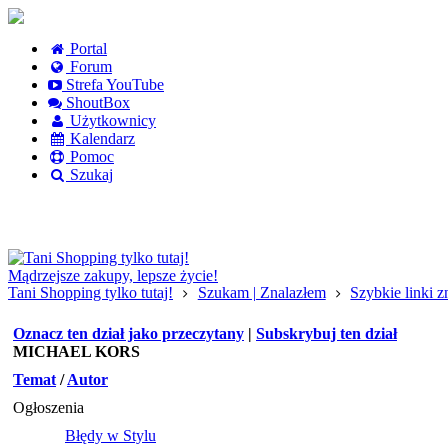
Portal
Forum
Strefa YouTube
ShoutBox
Użytkownicy
Kalendarz
Pomoc
Szukaj
Logowanie
Logowanie Facebook
Rejestracja
Mądrzejsze zakupy, lepsze życie!
Tani Shopping tylko tutaj!
Szukam | Znalazłem
Szybkie linki 
Oznacz ten dział jako przeczytany
|
Subskrybuj ten dział
MICHAEL KORS
Temat
/
Autor
Ogłoszenia
Błędy w Stylu