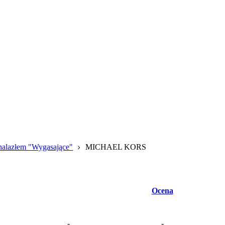
znalazłem "Wygasające"
MICHAEL KORS
Ocena
-
-