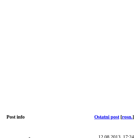
Post info
Ostatni post
[
rosn.
]
-
12.08.2013, 17:24