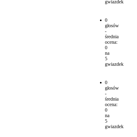
gwiazdek
0
głosów
-
średnia
ocena:
0
na
5
gwiazdek
0
głosów
-
średnia
ocena:
0
na
5
gwiazdek