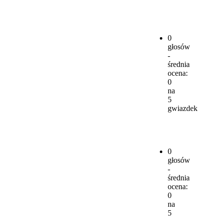
0
głosów
-
średnia
ocena:
0
na
5
gwiazdek
0
głosów
-
średnia
ocena:
0
na
5