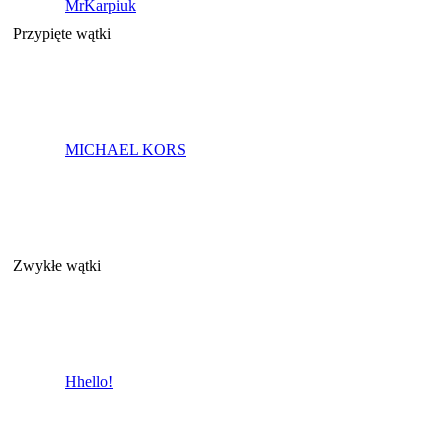
MrKarpiuk
Przypięte wątki
MICHAEL KORS
Zwykłe wątki
Hhello!