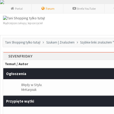
Portal
Forum
Strefa YouTube
Mądrzejsze zakupy, lepsze życie!
Tani Shopping tylko tutaj!
Szukam | Znalazłem
Szybkie linki znalazłem
SEVENFRIDAY
Temat
/
Autor
Ogłoszenia
Błędy w Stylu
MrKarpiuk
Przypięte wątki