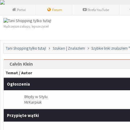
Portal
Forum
Strefa YouTube
Mądrzejsze zakupy, lepsze życie!
Tani Shopping tylko tutaj!
Szukam | Znalazłem
Szybkie linki znalazłem
Calvin Klein
Temat
/
Autor
Ogłoszenia
Błędy w Stylu
MrKarpiuk
Przypięte wątki