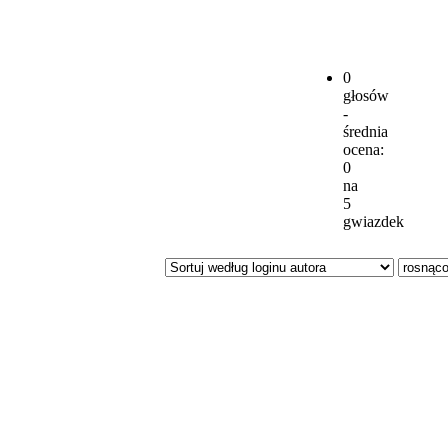
0
głosów
-
średnia
ocena:
0
na
5
gwiazdek