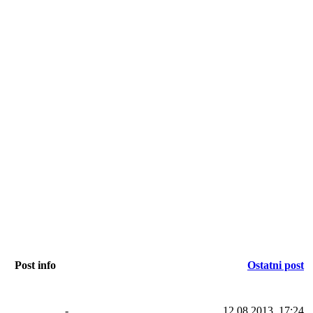
Post info
Ostatni post
-
12.08.2013, 17:24