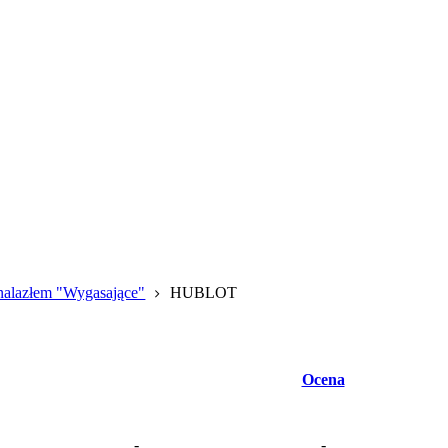
znalazłem "Wygasające"
HUBLOT
Ocena
-
-