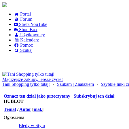
Portal
Forum
Strefa YouTube
ShoutBox
Użytkownicy
Kalendarz
Pomoc
Szukaj
Logowanie
Logowanie Facebook
Rejestracja
Mądrzejsze zakupy, lepsze życie!
Tani Shopping tylko tutaj!
Szukam | Znalazłem
Szybkie linki 
Oznacz ten dział jako przeczytany
|
Subskrybuj ten dział
HUBLOT
Temat
/
Autor
[
mal.
]
Ogłoszenia
Błędy w Stylu