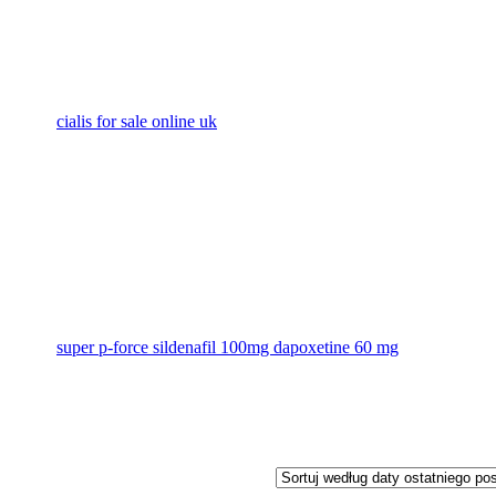
cialis for sale online uk
super p-force sildenafil 100mg dapoxetine 60 mg