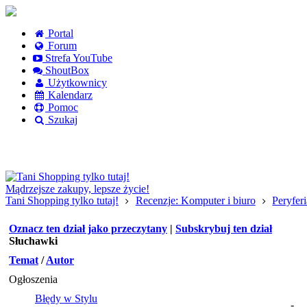
Portal
Forum
Strefa YouTube
ShoutBox
Użytkownicy
Kalendarz
Pomoc
Szukaj
Logowanie
Logowanie Facebook
Rejestracja
Mądrzejsze zakupy, lepsze życie!
Tani Shopping tylko tutaj!
Recenzje: Komputer i biuro
Peryfer
Oznacz ten dział jako przeczytany
|
Subskrybuj ten dział
Słuchawki
Temat
/
Autor
Ogłoszenia
Błędy w Stylu
-