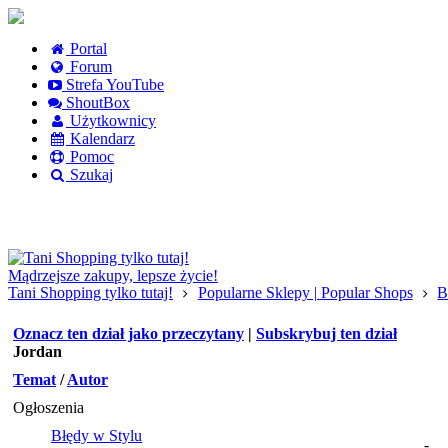
Portal
Forum
Strefa YouTube
ShoutBox
Użytkownicy
Kalendarz
Pomoc
Szukaj
Logowanie
Logowanie Facebook
Rejestracja
Mądrzejsze zakupy, lepsze życie!
Tani Shopping tylko tutaj!
Popularne Sklepy | Popular Shops
B
Oznacz ten dział jako przeczytany
|
Subskrybuj ten dział
Jordan
Temat
/
Autor
Ogłoszenia
Błędy w Stylu
-