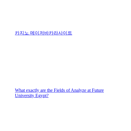
카지노 메이저바카라사이트
What exactly are the Fields of Analyze at Future
University Egypt?