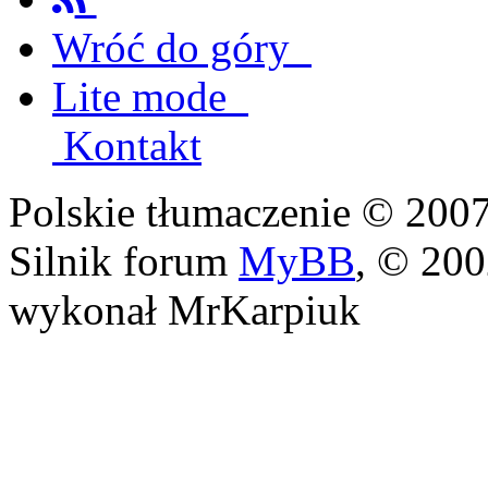
Wróć do góry
Lite mode
Kontakt
Polskie tłumaczenie © 20
Silnik forum
MyBB
, © 20
wykonał MrKarpiuk