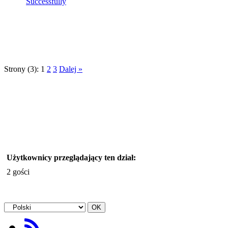
Successfully
Strony (3):
1
2
3
Dalej »
Użytkownicy przeglądający ten dział:
2 gości