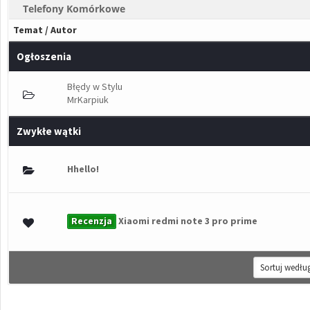
Telefony Komórkowe
Temat
/
Autor
Ogłoszenia
Błędy w Stylu
MrKarpiuk
Zwykłe wątki
łosów - średnia ocena: 0 na 5 gwiazdek
Hhello!
1
2
3
4
5
Recenzja
Xiaomi redmi note 3 pro prime
łosów - średnia ocena: 0 na 5 gwiazdek
1
2
3
4
5