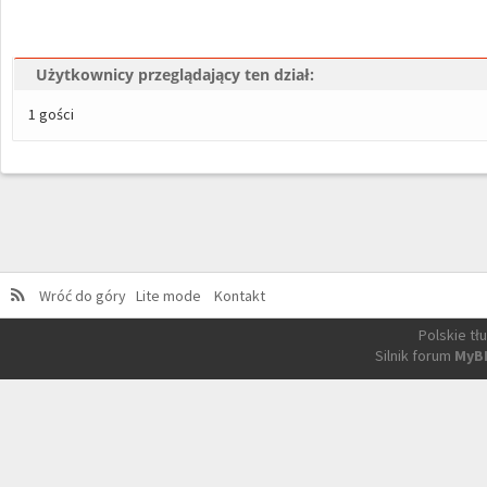
Użytkownicy przeglądający ten dział:
1 gości
Wróć do góry
Lite mode
Kontakt
Polskie t
Silnik forum
MyB