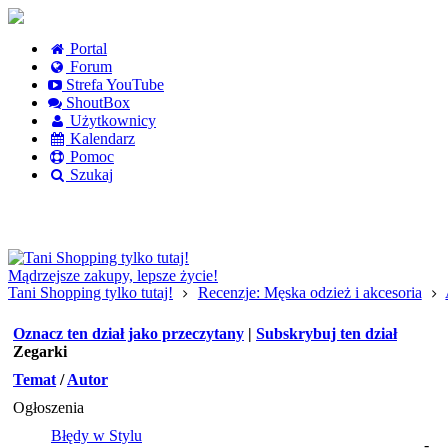
Portal
Forum
Strefa YouTube
ShoutBox
Użytkownicy
Kalendarz
Pomoc
Szukaj
Logowanie
Logowanie Facebook
Rejestracja
Mądrzejsze zakupy, lepsze życie!
Tani Shopping tylko tutaj!
Recenzje: Męska odzież i akcesoria
Oznacz ten dział jako przeczytany
|
Subskrybuj ten dział
Zegarki
Temat
/
Autor
Ogłoszenia
Błędy w Stylu
-