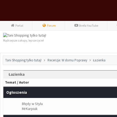
Portal
Forum
Strefa YouTube
Mądrzejsze zakupy, lepsze życie!
Tani Shopping tylko tutaj!
Recenzje: W domu Poprawy
Łazienka
Łazienka
Temat
/
Autor
Ogłoszenia
Błędy w Stylu
MrKarpiuk