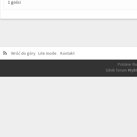
1 gości
Wróć do góry
Lite mode
Kontakt
Polskie t
Silnik forum
MyB