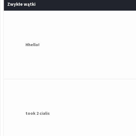
Zwykłe wątki
Hhello!
took 2 cialis