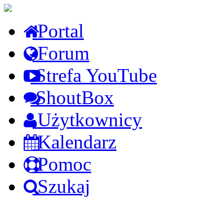
Portal
Forum
Strefa YouTube
ShoutBox
Użytkownicy
Kalendarz
Pomoc
Szukaj