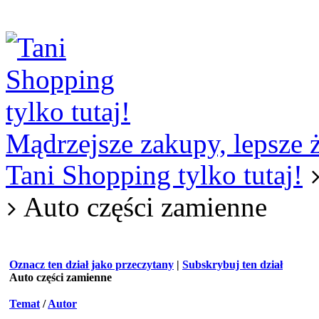
Logowanie
Logowanie Facebook
Rejestracja
Mądrzejsze zakupy, lepsze 
Tani Shopping tylko tutaj!
Auto części zamienne
Oznacz ten dział jako przeczytany
|
Subskrybuj ten dział
Auto części zamienne
Temat
/
Autor