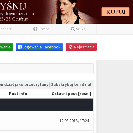
lendarz
Pomoc
Szukaj
wanie
Logowanie Facebook
Rejestracja
n dział jako przeczytany
|
Subskrybuj ten dział
Post info
Ostatni post
[
rosn.
]
-
12.08.2013, 17:24