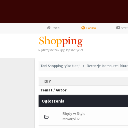
Portal
Forum
Stre
Mądrzejsze zakupy, lepsze życie!
Tani Shopping tylko tutaj!
Recenzje: Komputer i biur
DIY
Temat
/
Autor
Ogłoszenia
Błędy w Stylu
MrKarpiuk