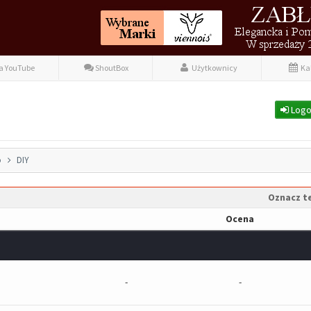
fa YouTube
ShoutBox
Użytkownicy
Ka
Logo
o
DIY
Oznacz te
Ocena
-
-