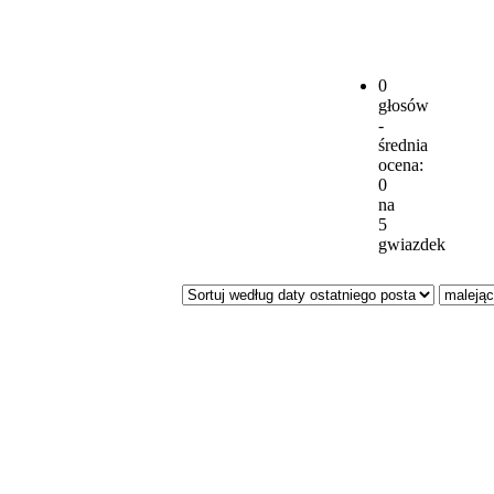
0
głosów
-
średnia
ocena:
0
na
5
gwiazdek