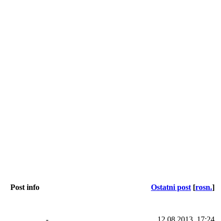
Post info
Ostatni post
[
rosn.
]
-
12.08.2013, 17:24