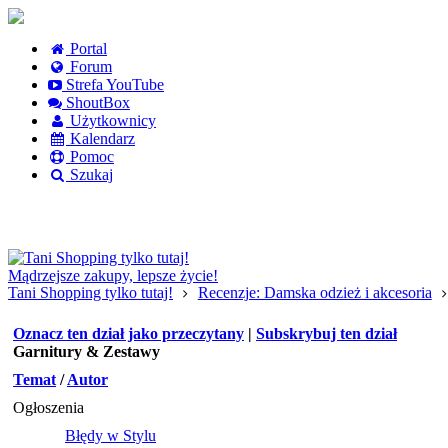
Portal
Forum
Strefa YouTube
ShoutBox
Użytkownicy
Kalendarz
Pomoc
Szukaj
Logowanie
Logowanie Facebook
Rejestracja
Mądrzejsze zakupy, lepsze życie!
Tani Shopping tylko tutaj!
Recenzje: Damska odzież i akcesoria
Oznacz ten dział jako przeczytany
|
Subskrybuj ten dział
Garnitury & Zestawy
Temat
/
Autor
Ogłoszenia
Błędy w Stylu