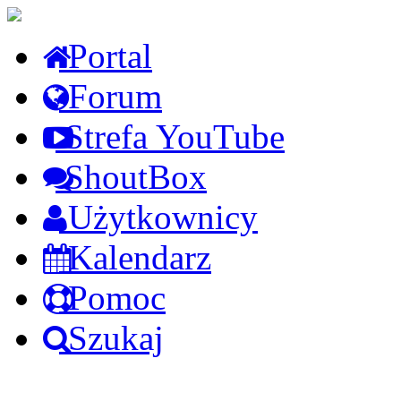
Portal
Forum
Strefa YouTube
ShoutBox
Użytkownicy
Kalendarz
Pomoc
Szukaj