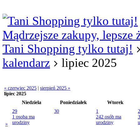
Logowanie
Logowanie Facebook
Rejestracja
Mądrzejsze zakupy, lepsze 
Tani Shopping tylko tutaj!
kalendarz
lipiec 2025
« czerwiec 2025
|
sierpień 2025 »
lipiec 2025
Niedziela
Poniedziałek
Wtorek
29
30
1
1 osoba ma
242 osób ma
urodziny
urodziny
u
»