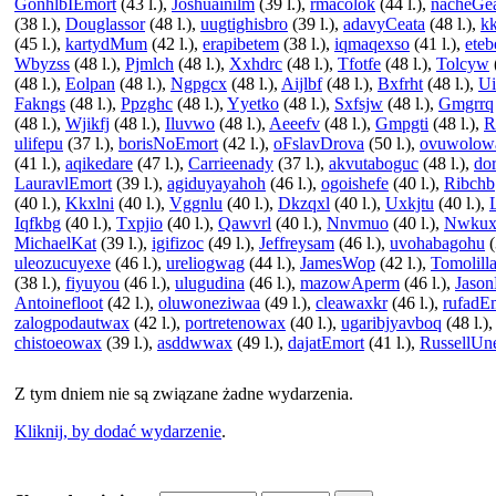
GonhlbIEmort
(43 l.),
Joshuainilm
(39 l.),
rmacolok
(44 l.),
nacheGe
(38 l.),
Douglassor
(48 l.),
uugtighisbro
(39 l.),
adavyCeata
(48 l.),
k
(45 l.),
kartydMum
(42 l.),
erapibetem
(38 l.),
iqmaqexso
(41 l.),
eteb
Wbyzss
(48 l.),
Pjmlch
(48 l.),
Xxhdrc
(48 l.),
Tfotfe
(48 l.),
Tolcyw
(48 l.),
Eolpan
(48 l.),
Ngpgcx
(48 l.),
Aijlbf
(48 l.),
Bxfrht
(48 l.),
U
Fakngs
(48 l.),
Ppzghc
(48 l.),
Yyetko
(48 l.),
Sxfsjw
(48 l.),
Gmgrrq
(48 l.),
Wjikfj
(48 l.),
Iluvwo
(48 l.),
Aeeefv
(48 l.),
Gmpgti
(48 l.),
R
ulifepu
(37 l.),
borisNoEmort
(42 l.),
oFslavDrova
(50 l.),
ovuwolow
(41 l.),
aqikedare
(47 l.),
Carrieenady
(37 l.),
akvutaboguc
(48 l.),
do
LauravlEmort
(39 l.),
agiduyayahoh
(46 l.),
ogoishefe
(40 l.),
Ribchb
(40 l.),
Kkxlni
(40 l.),
Vggnlu
(40 l.),
Dkzqxl
(40 l.),
Uxkjtu
(40 l.),
Iqfkbg
(40 l.),
Txpjio
(40 l.),
Qawvrl
(40 l.),
Nnvmuo
(40 l.),
Nwkux
MichaelKat
(39 l.),
igifizoc
(49 l.),
Jeffreysam
(46 l.),
uvohabagohu
(
uleozucuyexe
(46 l.),
ureliogwag
(44 l.),
JamesWop
(42 l.),
Tomolill
(38 l.),
fiyuyou
(46 l.),
ulugudina
(46 l.),
mazowAperm
(46 l.),
Jaso
Antoinefloot
(42 l.),
oluwoneziwaa
(49 l.),
cleawaxkr
(46 l.),
rufadE
zalogpodautwax
(42 l.),
portretenowax
(40 l.),
ugaribjyavboq
(48 l.)
chistoeowax
(39 l.),
asddwwax
(49 l.),
dajatEmort
(41 l.),
RussellUn
Z tym dniem nie są związane żadne wydarzenia.
Kliknij, by dodać wydarzenie
.