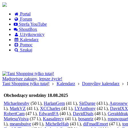
Portal
Forum
Strefa YouTube
ShoutBox
Użytkownicy
Kalendarz
Pomoc
Szukaj
Logowanie
Logowanie Facebook
Rejestracja
Mądrzejsze zakupy, lepsze życie!
Tani Shopping tylko tutaj!
Kalendarz
Domyślny kalendarz
Obchodzący urodziny 18.08.2025
Michaelneuby
(50 l.),
HarlanGem
(41 l.),
SirDarge
(43 l.),
Agrossew
l.),
MarkVZ
(41 l.),
XCCharles
(41 l.),
LYAnthony
(42 l.),
DavidXX
RobertCam
(47 l.),
EdwardFA
(40 l.),
DavidDials
(48 l.),
Geralddrak
MatjesuVoiva
(37 l.),
Kaasalirecy
(41 l.),
bosanriz
(49 l.),
ropawquar
l.),
meansbuive
(49 l.),
MichelleHab
(43 l.),
diFmadEmort
(47 l.),
to