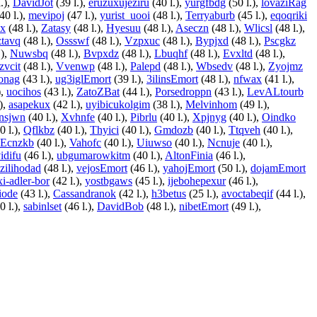
.),
DavidJot
(39 l.),
eruzuxujeziru
(40 l.),
yurgfbdg
(50 l.),
lovaziRag
40 l.),
mevipoj
(47 l.),
yurist_uooi
(48 l.),
Terryaburb
(45 l.),
eqoqriki
x
(48 l.),
Zatasy
(48 l.),
Hyesuu
(48 l.),
Aseczn
(48 l.),
Wlicsl
(48 l.),
tavq
(48 l.),
Ossswf
(48 l.),
Vzpxuc
(48 l.),
Bypjxd
(48 l.),
Pscgkz
.),
Nuwsbq
(48 l.),
Bvpxdz
(48 l.),
Lbuqhf
(48 l.),
Evxltd
(48 l.),
zvcit
(48 l.),
Vvenwp
(48 l.),
Palepd
(48 l.),
Wbsedv
(48 l.),
Zyojmz
onag
(43 l.),
ug3iglEmort
(39 l.),
3ilinsEmort
(48 l.),
nfwax
(41 l.),
),
uocihos
(43 l.),
ZatoZBat
(44 l.),
Porsedroppn
(43 l.),
LevALtourb
),
asapekux
(42 l.),
uyibicukolgim
(38 l.),
Melvinhom
(49 l.),
nsjwn
(40 l.),
Xvhnfe
(40 l.),
Pibrlu
(40 l.),
Xpjnyg
(40 l.),
Oindko
0 l.),
Qflkbz
(40 l.),
Thyici
(40 l.),
Gmdozb
(40 l.),
Ttqveh
(40 l.),
Ecnzkb
(40 l.),
Vahofc
(40 l.),
Uiuwso
(40 l.),
Ncnuje
(40 l.),
idifu
(46 l.),
ubgumarowkitm
(40 l.),
AltonFinia
(46 l.),
izilihodad
(48 l.),
vejosEmort
(46 l.),
yahojEmort
(50 l.),
dojamEmort
xi-adler-bor
(42 l.),
yostbgaws
(45 l.),
ijebohepexur
(46 l.),
iode
(43 l.),
Cassandranok
(42 l.),
h3betus
(25 l.),
avoctabeqif
(44 l.),
0 l.),
sabinlset
(46 l.),
DavidBob
(48 l.),
nibetEmort
(49 l.),