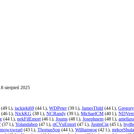
18 sierpień 2025
(49 l.),
jackieki69
(44 l.),
WDPeter
(39 l.),
JamesThild
(44 l.),
Gregor
(46 l.),
NickKG
(38 l.),
NCRandy
(39 l.),
MichaelCM
(40 l.),
NDVer
e
(44 l.),
nekFilEmort
(46 l.),
Joums
(48 l.),
Josephnem
(48 l.),
ameliax
f
(37 l.),
Yolandahep
(47 l.),
riCVuEmort
(47 l.),
JustinCig
(45 l.),
hydh
mnowxwearl
(43 l.),
ThomasSop
(44 l.),
Williamgog
(42 l.),
mrkorShula