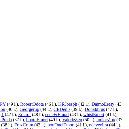
yPY
(49 l.),
RobertOdota
(46 l.),
KRJoesph
(42 l.),
DaimoEresy
(43
non
(46 l.),
Georgerup
(44 l.),
CEDenis
(39 l.),
DonaldFus
(47 l.),
q1
(42 l.),
Ericror
(48 l.),
ceneFrEmort
(43 l.),
whistEmort
(41 l.),
oPreda
(37 l.),
bootnEmort
(49 l.),
ValerieZep
(50 l.),
umlocZox
(37
(38 l.),
FritzCrilm
(42 l.),
ponOneiEmort
(41 l.),
odeveobra
(44 l.),