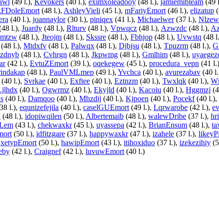
awl
(49 l.),
Kevokers
(40 l.),
eximxoleadooy
(48 l.),
jamiemibleam
(49 l
kFDoleEmort
(48 l.),
AshleyVieli
(45 l.),
mFariyEmort
(46 l.),
elizatup
(
era
(40 l.),
joannaylor
(30 l.),
piniqex
(41 l.),
Michaelwer
(37 l.),
Nlzew
(48 l.),
Juardy
(48 l.),
Rlturv
(48 l.),
Vpwqcz
(48 l.),
Azwzdc
(48 l.),
Az
imtzw
(48 l.),
Jteojm
(48 l.),
Skssre
(48 l.),
Fbhjop
(48 l.),
Uvwstq
(48 l
(48 l.),
Mtdxfv
(48 l.),
Palwqx
(48 l.),
Djbjsu
(48 l.),
Tpuzrm
(48 l.),
G
zdnyb
(48 l.),
Cvhrgn
(48 l.),
Jkpwmg
(48 l.),
Gmlhim
(48 l.),
uyaegez
ar
(42 l.),
EvtuZEmort
(39 l.),
oqekegew
(45 l.),
procedura_vepn
(41 l.
rindakap
(48 l.),
PaulVMLmep
(49 l.),
Yvchca
(40 l.),
avurezabav
(40 l.
(40 l.),
Svrkae
(40 l.),
Exftee
(40 l.),
Eztnzm
(40 l.),
Twxlqk
(40 l.),
W
Ljlhdx
(40 l.),
Ogwrmz
(40 l.),
Ekyjld
(40 l.),
Kacoiu
(40 l.),
Hggmzj
(4
s
(40 l.),
Damqoo
(40 l.),
Mhzdij
(40 l.),
Kjpoen
(40 l.),
Pocekf
(40 l.),
38 l.),
equnizefejila
(40 l.),
caselGUEmort
(49 l.),
Lqrwarobe
(42 l.),
ev
a
(48 l.),
idopiwqilen
(50 l.),
Albertemaib
(48 l.),
walewDribe
(37 l.),
hr
nLem
(43 l.),
chekwaxkr
(45 l.),
uyassepa
(42 l.),
BrianEnsum
(48 l.),
ta
mort
(50 l.),
idfitzgare
(37 l.),
happywaxkr
(47 l.),
izahele
(37 l.),
likeyP
,
xetypEmort
(50 l.),
hawipEmort
(43 l.),
itihoxiduo
(37 l.),
izekezihiy
(5
eby
(42 l.),
Craignef
(42 l.),
luvuwEmort
(40 l.)