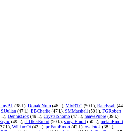
remyBL
(38 l.),
DonaldNum
(46 l.),
MixBTC
(50 l.),
Randysah
(44
,
SJJulian
(47 l.),
EBCharlie
(47 l.),
SMMarshall
(50 l.),
FGRobert
 l.),
DennisGox
(49 l.),
CrystalShomb
(47 l.),
haavePubre
(39 l.),
Erync
(49 l.),
shDkerEmort
(50 l.),
sanyaEmort
(50 l.),
melanEmort
37 l.),
WilliamOt
(42 l.),
priFamEmort
(42 l.),
ovalotok
(38 l.),