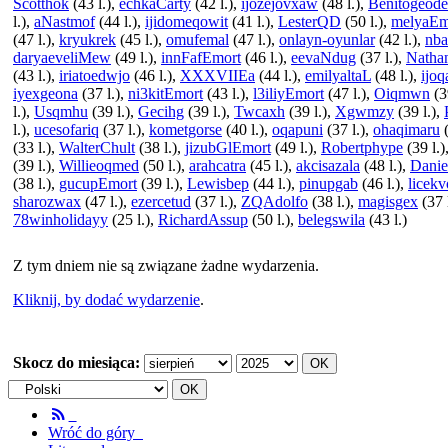
Scotthok
(43 l.),
echkaCarty
(42 l.),
ijozejovxaw
(48 l.),
Benitogeode
l.),
aNastmof
(44 l.),
ijidomeqowit
(41 l.),
LesterQD
(50 l.),
melyaEm
(47 l.),
kryukrek
(45 l.),
omufemal
(47 l.),
onlayn-oyunlar
(42 l.),
nba
daryaeveliMew
(49 l.),
innFafEmort
(46 l.),
eevaNdug
(37 l.),
Natha
(43 l.),
iriatoedwjo
(46 l.),
XXXVIIEa
(44 l.),
emilyaltaL
(48 l.),
ijoq
iyexgeona
(37 l.),
ni3kitEmort
(43 l.),
l3iliyEmort
(47 l.),
Oiqmwn
(3
l.),
Usqmhu
(39 l.),
Gecihg
(39 l.),
Twcaxh
(39 l.),
Xgwmzy
(39 l.),
l.),
ucesofariq
(37 l.),
kometgorse
(40 l.),
oqapuni
(37 l.),
ohaqimaru
(
(33 l.),
WalterChult
(38 l.),
jizubGlEmort
(49 l.),
Robertphype
(39 l.)
(39 l.),
Willieoqmed
(50 l.),
arahcatra
(45 l.),
akcisazala
(48 l.),
Danie
(38 l.),
gucupEmort
(39 l.),
Lewisbep
(44 l.),
pinupgab
(46 l.),
licek
sharozwax
(47 l.),
ezercetud
(37 l.),
ZQAdolfo
(38 l.),
magisgex
(37 
78winholidayy
(25 l.),
RichardAssup
(50 l.),
belegswila
(43 l.)
Z tym dniem nie są związane żadne wydarzenia.
Kliknij, by dodać wydarzenie
.
Skocz do miesiąca:
Wróć do góry