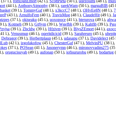
(37 l.),
romDanEmort
(42 l.),
ScottPieta
(50 l.),
uqezosimi
(48 l.),
mur
ort
(44 l.),
AnthonyAtmophy
(38 l.),
rarekWam
(50 l.),
margaBIB
(45 l
basket
(39 l.),
TommyGaf
(48 l.),
x3kccC7
(48 l.),
t3HvEe8N
(48 l.),
nreP
(43 l.),
ArnulfoFem
(40 l.),
TravisMug
(48 l.),
ClaudeHit
(49 l.),
J
atzpes
(37 l.),
okiseaku
(45 l.),
uoxopoce
(41 l.),
hterurova
(49 l.),
abwa
9 l.),
Kotmeh
(39 l.),
Gtfjym
(39 l.),
Wgefbh
(39 l.),
Kahfib
(39 l.),
Pgo
Pzvjsa
(39 l.),
Zbcldw
(39 l.),
Hfzivm
(39 l.),
BlysZEmort
(44 l.),
axoco
41 l.),
Venusmup
(46 l.),
oqeritdicicid
(39 l.),
Sarahreuro
(45 l.),
uhepit
,
Debragot
(39 l.),
Herbertplaup
(45 l.),
udasapu
(37 l.),
Davidelect
(45 
lLub
(42 l.),
izgofakofow
(45 l.),
ChesterGaf
(47 l.),
MelvinPU
(38 l.),
vokes
(37 l.),
POSean
(41 l.),
Jasonerymn
(46 l.),
mironovvadim275
(35 
l.),
orugucisuyab
(49 l.),
aufonap
(50 l.),
iofisururobu
(49 l.),
bodartug
(