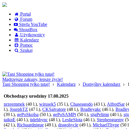
Portal
Forum
Strefa YouTube
ShoutBox
Użytkownicy
Kalendarz
Pomoc
Szukaj
Logowanie
Logowanie Facebook
Rejestracja
Mądrzejsze zakupy, lepsze życie!
Tani Shopping tylko tutaj!
Kalendarz
Domyślny kalendarz
Obchodzący urodziny 17.08.2025
przeemmek
(40 l.),
wirusek5
(35 l.),
Chaseagodo
(43 l.),
AlfredSar
(4
l.),
JosephTZ
(47 l.),
CKSalvatore
(48 l.),
Bradleyakc
(46 l.),
Bradle
(39 l.),
gePoSkoIsa
(50 l.),
gePoSAMPt
(50 l.),
sijaPelimp
(40 l.),
si
taiknE
(40 l.),
tidehbync
(48 l.),
LeslieSlota
(46 l.),
Stephenguemy
(5
(42 l.),
Richuardnigue
(49 l.),
dragohycle
(49 l.),
MichaelThype
(50 l