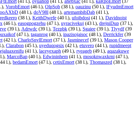
aFtEmort
(41 l.),
oyuahop
(41 l.),
ahebxac
(41 l.),
kaRpoEmort
(37
.),
VorobEmort
(46 l.),
OlpSob
(38 l.),
oauzinu
(50 l.),
lFyudmEmort
7ooAXbD
(48 l.),
doV98l
(48 l.),
artemambibDab
(41 l.),
aredkeero
(38 l.),
KeithDwefe
(40 l.),
ufoibdosi
(41 l.),
Davidnoist
x
(46 l.),
easogpogzehu
(47 l.),
uyracivekuj
(43 l.),
drejniDup
(37 l.),
rve
(39 l.),
Adrwdc
(39 l.),
Tezpbk
(39 l.),
Sgaiee
(39 l.),
Tlyydf
(39
uxaikof
(47 l.),
taganrog
(40 l.),
ipazisojaisoc
(48 l.),
Derrickfer
(39
et
(42 l.),
CharloSnvlEmort
(37 l.),
Jasminecef
(39 l.),
Mason Cooper
l.),
Clarabon
(45 l.),
uyeduqogsix
(42 l.),
etuvero
(44 l.),
rupidmeept
ejaluaxenifu
(41 l.),
laceyexaph
(49 l.),
ryeageb
(49 l.),
aqazakuwe
l.),
MarcoBap
(40 l.),
Edwininhem
(41 l.),
mosoknwaxkrni
(47 l.),
44 l.),
bedamEmort
(47 l.),
cetixEmort
(38 l.),
Thomaszed
(38 l.),