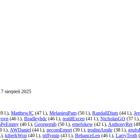
17 sierpień 2025
9 l.),
MatthewJC
(47 l.),
MelanieqPam
(50 l.),
RandallDiuts
(44 l.),
Je
yovn
(46 l.),
Bradleyhdc
(46 l.),
reatilExcep
(41 l.),
NicholasGO
(37 l.)
jaPeEmmy
(40 l.),
Georgemib
(50 l.),
emefokew
(42 l.),
AnthonyRet
(49
0 l.),
AWDaniel
(44 l.),
pecomEmort
(39 l.),
trodimAmile
(38 l.),
grufo
.),
kiberkWop
(40 l.),
piffymip
(43 l.),
BehanceLen
(46 l.),
LarryTroth
(