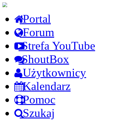
Portal
Forum
Strefa YouTube
ShoutBox
Użytkownicy
Kalendarz
Pomoc
Szukaj