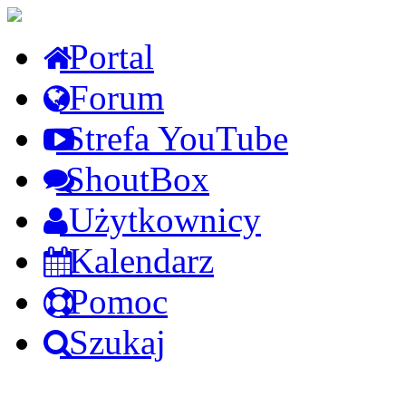
Portal
Forum
Strefa YouTube
ShoutBox
Użytkownicy
Kalendarz
Pomoc
Szukaj